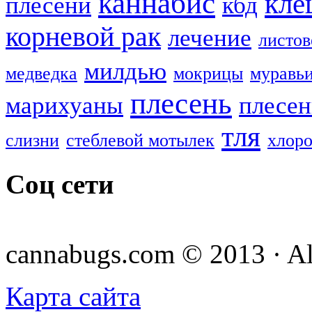
каннабис
кле
плесени
кбд
корневой рак
лечение
листов
милдью
медведка
мокрицы
муравь
плесень
марихуаны
плесен
тля
слизни
стеблевой мотылек
хлоро
Соц сети
cannabugs.com © 2013 · Al
Карта сайта