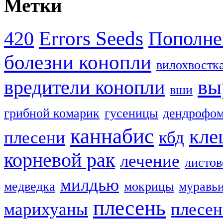
Метки
Errors Seeds
420
Пополне
болезни конопли
вилохвостк
вы
вредители конопли
вши
грибной комарик
гусеницы
дендрофом
каннабис
кле
плесени
кбд
корневой рак
лечение
листов
милдью
медведка
мокрицы
муравь
плесень
марихуаны
плесен