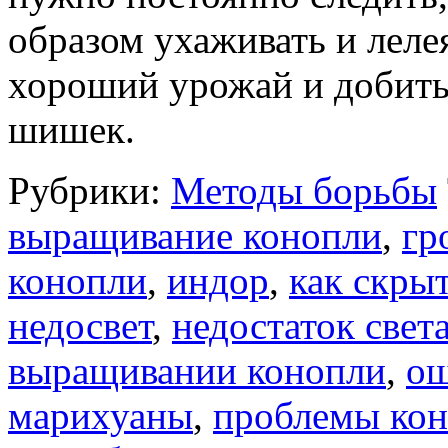
образом ухаживать и леле
хороший урожай и добить
шишек.
Рубрики:
Методы борьбы
выращивание конопли
,
гр
конопли
,
индор
,
как скры
недосвет
,
недостаток свет
выращивании конопли
,
ош
марихуаны
,
проблемы ко