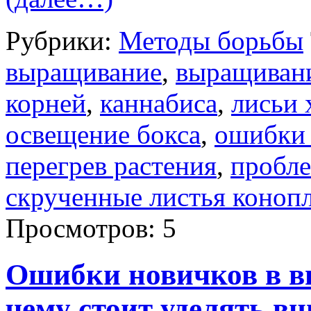
Рубрики:
Методы борьбы
выращивание
,
выращиван
корней
,
каннабиса
,
лисьи 
освещение бокса
,
ошибки
перегрев растения
,
пробл
скрученные листья коноп
Просмотров: 5
Ошибки новичков в 
чему стоит уделять в