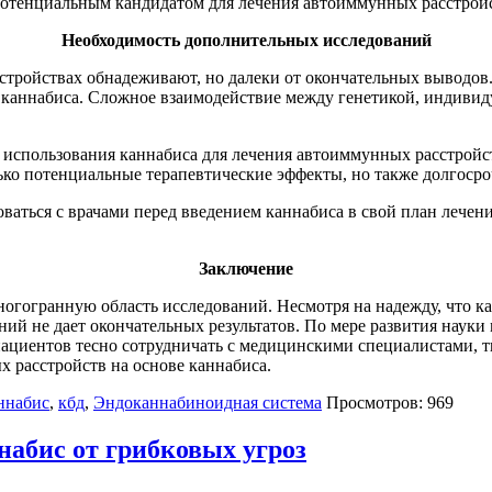
 потенциальным кандидатом для лечения автоиммунных расстрой
Необходимость дополнительных исследований
стройствах обнадеживают, но далеки от окончательных выводо
ах каннабиса. Сложное взаимодействие между генетикой, инди
в использования каннабиса для лечения автоиммунных расстройс
ько потенциальные терапевтические эффекты, но также долгоср
аться с врачами перед введением каннабиса в свой план лечени
Заключение
гогранную область исследований. Несмотря на надежду, что ка
ий не дает окончательных результатов. По мере развития науки
ациентов тесно сотрудничать с медицинскими специалистами, т
 расстройств на основе каннабиса.
ннабис
,
кбд
,
Эндоканнабиноидная система
Просмотров: 969
набис от грибковых угроз