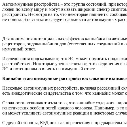
Автоиммунные расстройства – это группа состояний, при кото
людей по всему миру и могут вызвать широкий спектр симпто
расстройств. Несмотря на то, что некоторые пациенты сообща
не понята. Эта статья исследует сложности автоиммунных расс
Для понимания потенциальных эффектов каннабиса на автоимм
рецепторов, эндоканнабиноидов (естественных соединений в о
иммунный ответ.
Исследования подсказывают, что ЭС может помогать поддерж
расстройствам. Некоторые ученые считают, что соединения в 
ЭС и потенциально влиять на иммунный ответ.
Каннабис и автоиммунные расстройства: сложные взаимос
Несколько автоиммунных расстройств, включая рассеянный скл
есть анекдотические свидетельства о том, что каннабис може
Сложности возникают из-за того, что каннабис содержит широ
генетических особенностей каждого человека. Например, в то 
он может усиливать автоиммунные реакции в некоторых случа
С другой стороны, КБД показал перспективу в предварительн