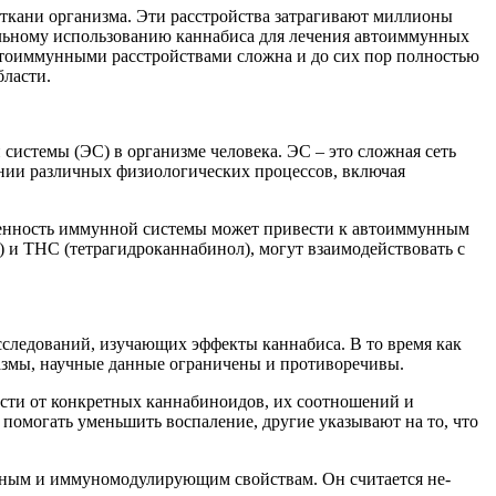
 ткани организма. Эти расстройства затрагивают миллионы
альному использованию каннабиса для лечения автоиммунных
автоиммунными расстройствами сложна и до сих пор полностью
бласти.
истемы (ЭС) в организме человека. ЭС – это сложная сеть
ании различных физиологических процессов, включая
ленность иммунной системы может привести к автоиммунным
) и THC (тетрагидроканнабинол), могут взаимодействовать с
сследований, изучающих эффекты каннабиса. В то время как
пазмы, научные данные ограничены и противоречивы.
ости от конкретных каннабиноидов, их соотношений и
 помогать уменьшить воспаление, другие указывают на то, что
льным и иммуномодулирующим свойствам. Он считается не-