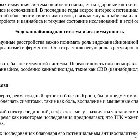
рых иммунная система ошибочно нападает на здоровые клетки и
мов и осложнений. В последние годы возрос интерес к потенци
ют об облегчении своих симптомов, связь между каннабисом и 
тройств и каннабиса и текущее состояние исследований в этой о
Эндоканнабиноидная система и автоиммунность
унные расстройства важно понимать роль эндоканнабиноидной с
рганизме) и ферментов. Она играет ключевую роль в регулиров
ивать баланс иммунной системы. Переактивность или ненаправ
каннабисе, особенно каннабиноиды, такие как CBD (каннабидиол
вязи
ероз, ревматоидный артрит и болезнь Крона, были предметом и
т облегчать симптомы, такие как боль, воспаление и мышечные с
кий спектр соединений, и эффекты могут различаться в зависим
время как некоторые исследования предполагают, что ТГК может
ях.
ых исследованиях благодаря его потенциальным антивоспалите