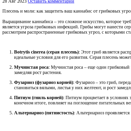
28 Авг 2023
Оставить комментарий
Плесень и моли: как защитить ваш каннабис от грибковых угро
Выращивание каннабиса – это сложное искусство, которое тре
является угроза грибковых инфекций. Грибы могут нанести сер
рассмотрим распространенные грибковых угроз, с которыми ста
Botrytis cinerea (серая плесень)
: Этот гриб является рас
идеальные условия для его развития. Серая плесень може
Мучнистая роса
: Мучнистая роса – еще один грибковый 
замедляя рост растения.
Фузариоз (фузариоз корней)
: Фузариоз – это гриб, пере
становиться вялыми, листья у них желтеют, и рост замедл
Питиум (гниль корней)
: Питиум процветает в условиях 
конечном итоге, повлияет на поглощение питательных ве
Альтернариоз (пятнистость)
: Альтернариоз проявляется