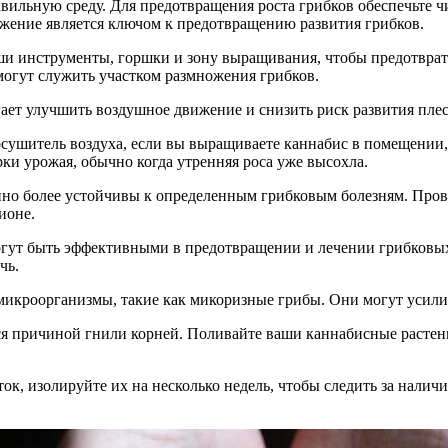
вильную среду. Для предотвращения роста грибков обеспечьте 
жение является ключом к предотвращению развития грибков.
ши инструменты, горшки и зону выращивания, чтобы предотврат
 могут служить участком размножения грибков.
гает улучшить воздушное движение и снизить риск развития пле
осушитель воздуха, если вы выращиваете каннабис в помещении
ки урожая, обычно когда утренняя роса уже высохла.
енно более устойчивы к определенным грибковым болезням. Пров
ионе.
гут быть эффективными в предотвращении и лечении грибковых
чь.
 микроорганизмы, такие как микоризные грибы. Они могут усил
ся причиной гнили корней. Поливайте ваши каннабисные растен
сток, изолируйте их на несколько недель, чтобы следить за нали