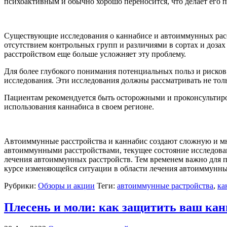
психоактивным и обычно хорошо переносится, что делает его
Существующие исследования о каннабисе и автоиммунных рас
отсутствием контрольных групп и различиями в сортах и доз
расстройством еще больше усложняет эту проблему.
Для более глубокого понимания потенциальных польз и риско
исследования. Эти исследования должны рассматривать не тол
Пациентам рекомендуется быть осторожными и проконсультиров
использования каннабиса в своем регионе.
Автоиммунные расстройства и каннабис создают сложную и мно
автоиммунными расстройствами, текущее состояние исследован
лечения автоиммунных расстройств. Тем временем важно для п
курсе изменяющейся ситуации в области лечения автоиммунных
Рубрики:
Обзоры и акции
Теги:
автоиммунные растройства
,
ка
Плесень и моли: как защитить ваш кан