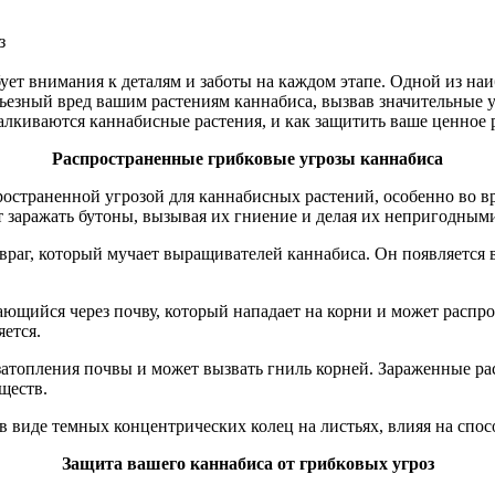
з
бует внимания к деталям и заботы на каждом этапе. Одной из н
ьезный вред вашим растениям каннабиса, вызвав значительные у
лкиваются каннабисные растения, и как защитить ваше ценное р
Распространенные грибковые угрозы каннабиса
пространенной угрозой для каннабисных растений, особенно во 
т заражать бутоны, вызывая их гниение и делая их непригодным
враг, который мучает выращивателей каннабиса. Он появляется 
дающийся через почву, который нападает на корни и может распр
яется.
затопления почвы и может вызвать гниль корней. Зараженные рас
ществ.
 в виде темных концентрических колец на листьях, влияя на спо
Защита вашего каннабиса от грибковых угроз