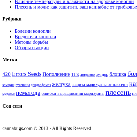
Влияние температуры и влажности на здоровье конопли
Плесень и моли: как защитить ваш каннабис от грибковы
Рубрики
Болезни конопли
Вредители конопли
Методы борьбы
Обзоры и акции
Метки
бол
Errors Seeds
420
Пополнение
блошка
ТГК
аутдор
антракноз
ка
желтуха
защита марихуаны от плесени
комарик
гусеницы
дендрофомоз
плесень
нематода
ошибки выращивания марихуаны
пл
муравьи
Соц сети
cannabugs.com © 2013 · All Rights Reserved