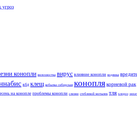
х угроз
езни конопли
вирус
вредит
влияние конопли
вилохвостка
водянка
конопля
ннабис
клещ
корневой рак
кбд
кобылка сибирская
тля
есень на конопле
проблемы конопли
слизни
стеблевой мотылек
хлороз
энхи