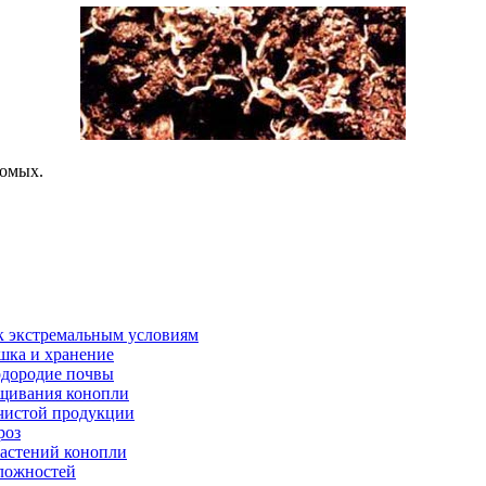
комых.
к экстремальным условиям
шка и хранение
одородие почвы
ащивания конопли
 чистой продукции
роз
астений конопли
сложностей