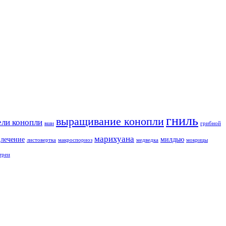
гниль
выращивание конопли
ели конопли
вши
грибной
марихуана
лечение
милдью
листовертка
макроспориоз
медведка
мокрицы
треи