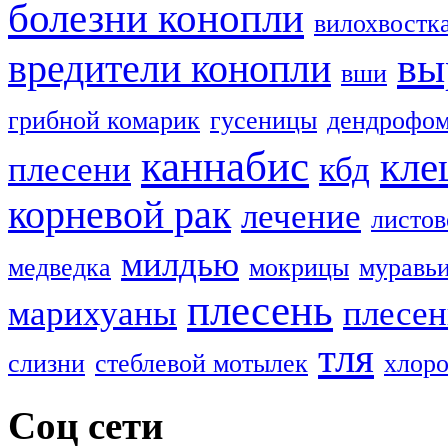
болезни конопли
вилохвостк
вы
вредители конопли
вши
грибной комарик
гусеницы
дендрофом
каннабис
кле
плесени
кбд
корневой рак
лечение
листов
милдью
медведка
мокрицы
муравь
плесень
марихуаны
плесен
тля
слизни
стеблевой мотылек
хлоро
Соц сети