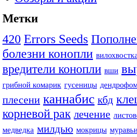
Метки
Errors Seeds
420
Пополне
болезни конопли
вилохвостк
вы
вредители конопли
вши
грибной комарик
гусеницы
дендрофом
каннабис
кле
плесени
кбд
корневой рак
лечение
листов
милдью
медведка
мокрицы
муравь