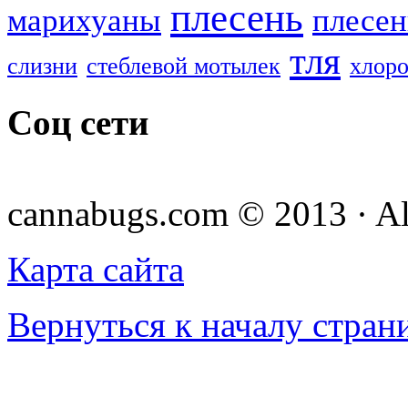
плесень
марихуаны
плесен
тля
слизни
стеблевой мотылек
хлоро
Соц сети
cannabugs.com © 2013 · Al
Карта сайта
Вернуться к началу стран