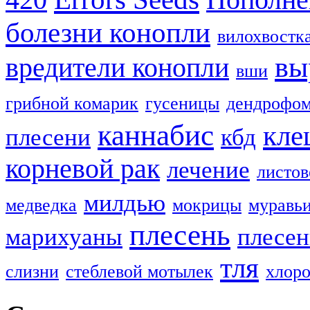
420
Пополне
болезни конопли
вилохвостк
вы
вредители конопли
вши
грибной комарик
гусеницы
дендрофом
каннабис
кле
плесени
кбд
корневой рак
лечение
листов
милдью
медведка
мокрицы
муравь
плесень
марихуаны
плесен
тля
слизни
стеблевой мотылек
хлоро