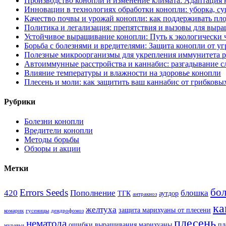
Производство конопли и изменение климата: Адаптация 
Инновации в технологиях обработки конопли: уборка, су
Качество почвы и урожай конопли: как поддерживать пл
Политика и легализация: препятствия и вызовы для выр
Устойчивое выращивание конопли: Путь к экологически
Борьба с болезнями и вредителями: Защита конопли от уг
Полезные микроорганизмы для укрепления иммунитета р
Автоиммунные расстройства и каннабис: разгадывание 
Влияние температуры и влажности на здоровье конопли
Плесень и моли: как защитить ваш каннабис от грибковы
Рубрики
Болезни конопли
Вредители конопли
Методы борьбы
Обзоры и акции
Метки
бол
Errors Seeds
420
Пополнение
блошка
ТГК
аутдор
антракноз
ка
желтуха
защита марихуаны от плесени
комарик
гусеницы
дендрофомоз
плесень
нематода
ошибки выращивания марихуаны
пл
муравьи