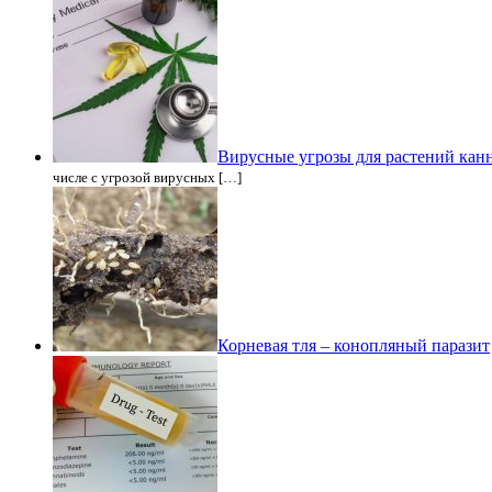
Вирусные угрозы для растений кан
числе с угрозой вирусных […]
Корневая тля – конопляный паразит