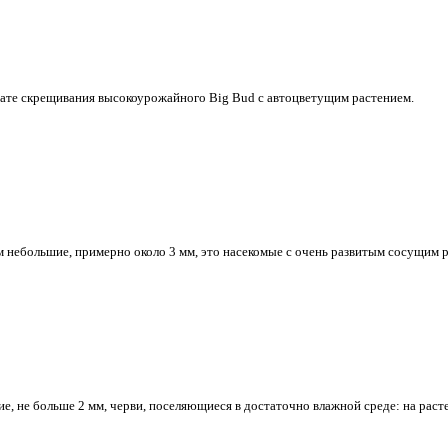
ьтате скрещивания высокоурожайного Big Bud с автоцветущим растением.
 небольшие, примерно около 3 мм, это насекомые с очень развитым сосущим 
ие, не больше 2 мм, черви, поселяющиеся в достаточно влажной среде: на раст