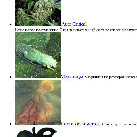
Auto Critical
Наше новое поступление. Этот замечательный сорт появился в резул
Медяницы
Медяницы по размерам совсем
Листовая нематода
Нематода - это мелк