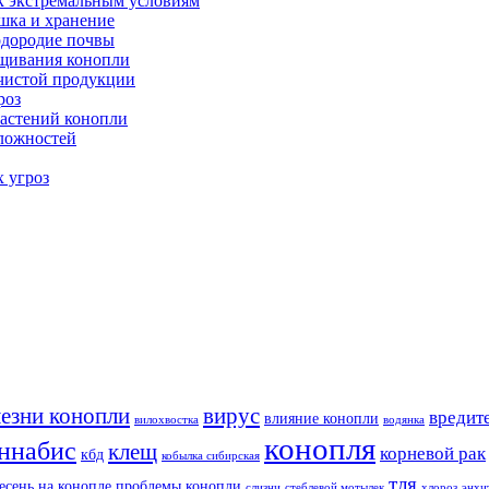
к экстремальным условиям
шка и хранение
одородие почвы
ащивания конопли
 чистой продукции
роз
астений конопли
сложностей
х угроз
езни конопли
вирус
вредит
влияние конопли
вилохвостка
водянка
конопля
ннабис
клещ
корневой рак
кбд
кобылка сибирская
тля
есень на конопле
проблемы конопли
слизни
стеблевой мотылек
хлороз
энхи