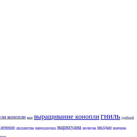
гниль
выращивание конопли
ели конопли
вши
грибной
марихуана
лечение
милдью
листовертка
макроспориоз
медведка
мокрицы
треи