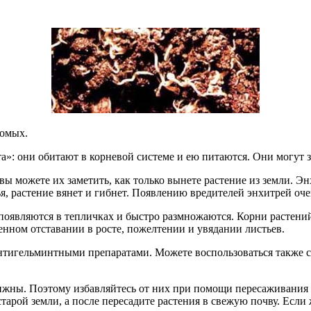
комых.
»: они обитают в корневой системе и ею питаются. Они могут з
ы можете их заметить, как только вынете растение из земли. Э
ья, растение вянет и гибнет. Появлению вредителей энхитрей оч
о появляются в тепличках и быстро размножаются. Корни растен
нном отставании в росте, пожелтении и увядании листьев.
нтигельминтными препаратами. Можете воспользоваться также 
ижны. Поэтому избавляйтесь от них при помощи пересаживания 
арой земли, а после пересадите растения в свежую почву. Если 