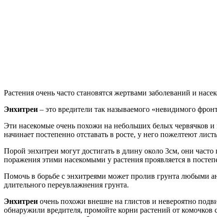
Растения очень часто становятся жертвами заболеваний и насе
Энхитреи
– это вредители так называемого «невидимого фронта
Эти насекомые очень похожи на небольших белых червячков и в
начинает постепенно отставать в росте, у него пожелтеют лист
Порой энхитреи могут достигать в длину около 3см, они част
поражения этими насекомыми у растения проявляется в постепе
Помочь в борьбе с энхитреями может пролив грунта любыми а
длительного переувлажнения грунта.
Энхитреи
очень похожи внешне на глистов и невероятно подв
обнаружили вредителя, промойте корни растений от комочков ст