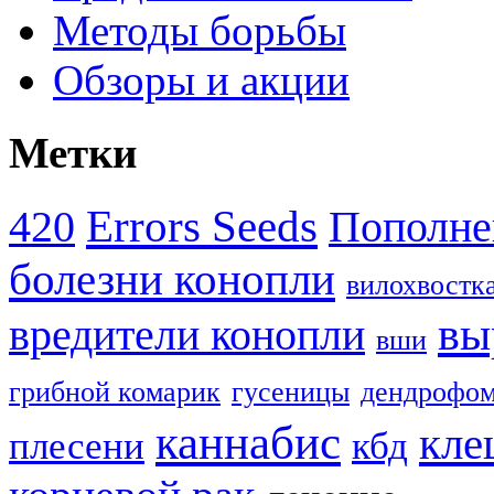
Методы борьбы
Обзоры и акции
Метки
Errors Seeds
420
Пополне
болезни конопли
вилохвостк
вы
вредители конопли
вши
грибной комарик
гусеницы
дендрофом
каннабис
кле
плесени
кбд