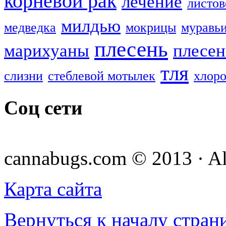
корневой рак
лечение
листов
милдью
медведка
мокрицы
муравь
плесень
марихуаны
плесен
тля
слизни
стеблевой мотылек
хлоро
Соц сети
cannabugs.com © 2013 · Al
Карта сайта
Вернуться к началу стран