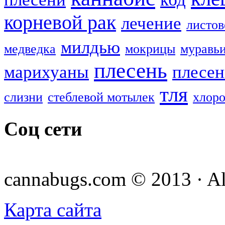
корневой рак
лечение
листов
милдью
медведка
мокрицы
муравь
плесень
марихуаны
плесен
тля
слизни
стеблевой мотылек
хлоро
Соц сети
cannabugs.com © 2013 · Al
Карта сайта