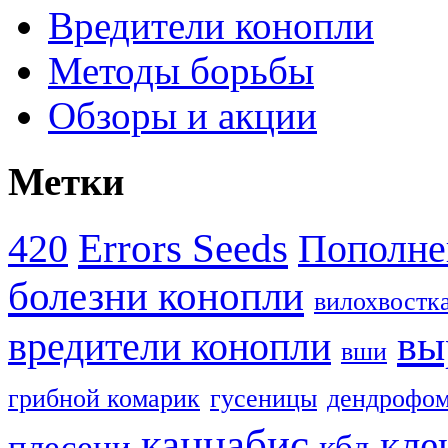
Вредители конопли
Методы борьбы
Обзоры и акции
Метки
Errors Seeds
420
Пополне
болезни конопли
вилохвостк
вы
вредители конопли
вши
грибной комарик
гусеницы
дендрофом
каннабис
кле
плесени
кбд