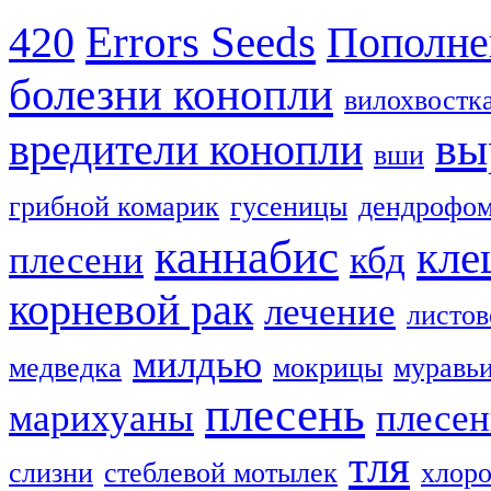
Errors Seeds
420
Пополне
болезни конопли
вилохвостк
вы
вредители конопли
вши
грибной комарик
гусеницы
дендрофом
каннабис
кле
плесени
кбд
корневой рак
лечение
листов
милдью
медведка
мокрицы
муравь
плесень
марихуаны
плесен
тля
слизни
стеблевой мотылек
хлоро