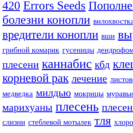
Errors Seeds
420
Пополне
болезни конопли
вилохвостк
вы
вредители конопли
вши
грибной комарик
гусеницы
дендрофом
каннабис
кле
плесени
кбд
корневой рак
лечение
листов
милдью
медведка
мокрицы
муравь
плесень
марихуаны
плесен
тля
слизни
стеблевой мотылек
хлоро