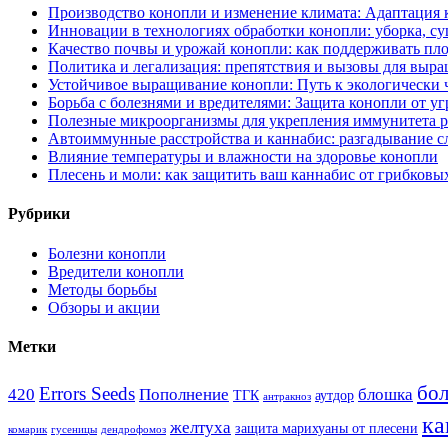
Производство конопли и изменение климата: Адаптация 
Инновации в технологиях обработки конопли: уборка, су
Качество почвы и урожай конопли: как поддерживать пл
Политика и легализация: препятствия и вызовы для выр
Устойчивое выращивание конопли: Путь к экологически
Борьба с болезнями и вредителями: Защита конопли от уг
Полезные микроорганизмы для укрепления иммунитета р
Автоиммунные расстройства и каннабис: разгадывание 
Влияние температуры и влажности на здоровье конопли
Плесень и моли: как защитить ваш каннабис от грибковы
Рубрики
Болезни конопли
Вредители конопли
Методы борьбы
Обзоры и акции
Метки
бол
Errors Seeds
420
Пополнение
блошка
ТГК
аутдор
антракноз
ка
желтуха
защита марихуаны от плесени
комарик
гусеницы
дендрофомоз