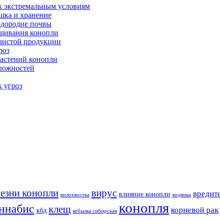
к экстремальным условиям
шка и хранение
одородие почвы
ащивания конопли
 чистой продукции
роз
астений конопли
сложностей
х угроз
езни конопли
вирус
вредит
влияние конопли
вилохвостка
водянка
конопля
ннабис
клещ
корневой рак
кбд
кобылка сибирская