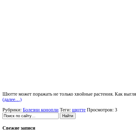
Шютте может поражать не только хвойные растения. Как выгля
(далее…)
Рубрики:
Болезни конопли
Теги:
шютте
Просмотров: 3
Свежие записи