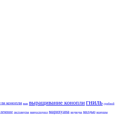
гниль
выращивание конопли
ели конопли
вши
грибной
марихуана
лечение
милдью
листовертка
макроспориоз
медведка
мокрицы