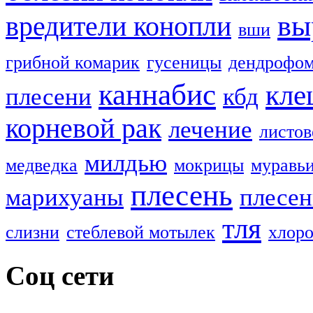
вы
вредители конопли
вши
грибной комарик
гусеницы
дендрофом
каннабис
кле
плесени
кбд
корневой рак
лечение
листов
милдью
медведка
мокрицы
муравь
плесень
марихуаны
плесен
тля
слизни
стеблевой мотылек
хлоро
Соц сети