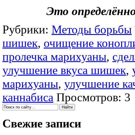
Это определённ
Рубрики:
Методы борьбы
шишек
,
очищение конопл
пролечка марихуаны
,
сдел
улучшение вкуса шишек
,
марихуаны
,
улучшение ка
каннабиса
Просмотров: 3
Свежие записи