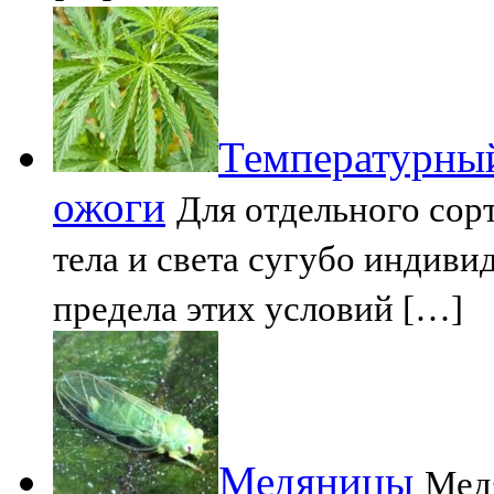
Температурный
ожоги
Для отдельного сор
тела и света сугубо индив
предела этих условий […]
Медяницы
Мед