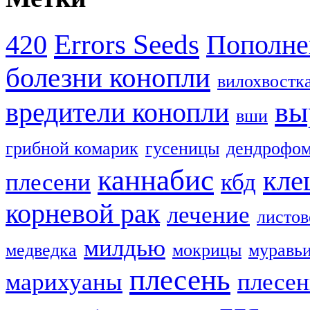
Errors Seeds
420
Пополне
болезни конопли
вилохвостк
вы
вредители конопли
вши
грибной комарик
гусеницы
дендрофом
каннабис
кле
плесени
кбд
корневой рак
лечение
листов
милдью
медведка
мокрицы
муравь
плесень
марихуаны
плесен