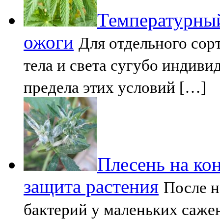
Температурный
ожоги
Для отдельного сор
тела и света сугубо индив
предела этих условий […]
Плесень на ко
защита растения
После н
бактерий у маленьких саже