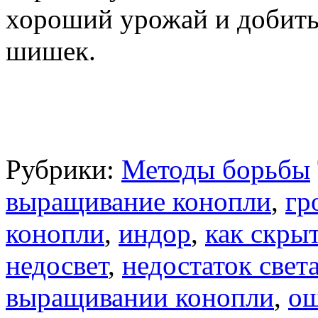
хороший урожай и добить
шишек.
Рубрики:
Методы борьбы
выращивание конопли
,
гр
конопли
,
индор
,
как скры
недосвет
,
недостаток свет
выращивании конопли
,
ош