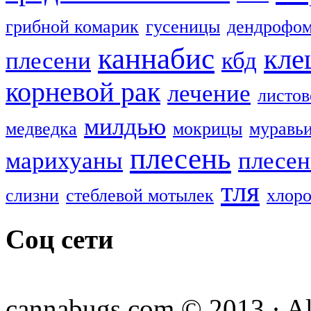
грибной комарик
гусеницы
дендрофом
каннабис
кле
плесени
кбд
корневой рак
лечение
листов
милдью
медведка
мокрицы
муравь
плесень
марихуаны
плесен
тля
слизни
стеблевой мотылек
хлоро
Соц сети
cannabugs.com © 2013 · Al