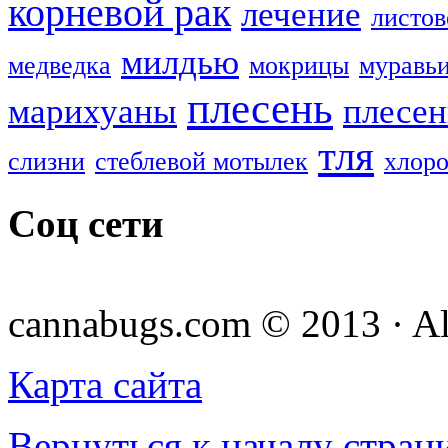
корневой рак
лечение
листов
милдью
медведка
мокрицы
муравь
плесень
марихуаны
плесен
тля
слизни
стеблевой мотылек
хлоро
Соц сети
cannabugs.com © 2013 · Al
Карта сайта
Вернуться к началу стран