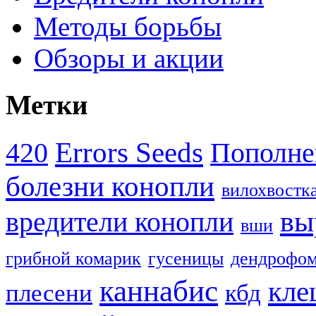
Методы борьбы
Обзоры и акции
Метки
Errors Seeds
420
Пополне
болезни конопли
вилохвостк
вы
вредители конопли
вши
грибной комарик
гусеницы
дендрофом
каннабис
кле
плесени
кбд