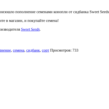
оизошло пополнение семенами конопли от сидбанка Sweet Seeds
те в магазин, и покупайте семена!
роизводителя
Sweet Seeds
.
лнение
,
семена
,
сидбанк
,
сорт
Просмотров: 733