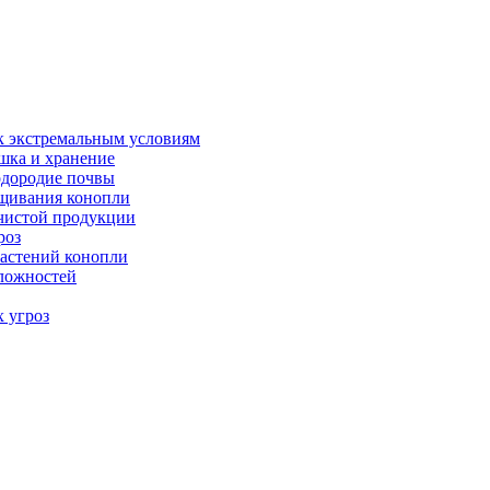
к экстремальным условиям
шка и хранение
одородие почвы
ащивания конопли
 чистой продукции
роз
астений конопли
сложностей
х угроз