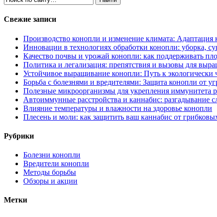
Свежие записи
Производство конопли и изменение климата: Адаптация 
Инновации в технологиях обработки конопли: уборка, су
Качество почвы и урожай конопли: как поддерживать пл
Политика и легализация: препятствия и вызовы для выр
Устойчивое выращивание конопли: Путь к экологически
Борьба с болезнями и вредителями: Защита конопли от уг
Полезные микроорганизмы для укрепления иммунитета р
Автоиммунные расстройства и каннабис: разгадывание 
Влияние температуры и влажности на здоровье конопли
Плесень и моли: как защитить ваш каннабис от грибковы
Рубрики
Болезни конопли
Вредители конопли
Методы борьбы
Обзоры и акции
Метки