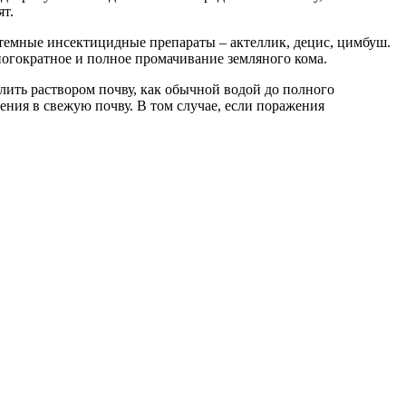
ят.
темные инсектицидные препараты – актеллик, децис, цимбуш.
ногократное и полное промачивание земляного кома.
ить раствором почву, как обычной водой до полного
ения в свежую почву. В том случае, если поражения