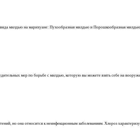
 вида милдью на марихуане: Пухообразная милдью и Порошкообразная милдью
дительных мер по борьбе с милдью, которую вы можете взять себе на вооруже
стений, но она относится к неинфекционным заболеваниям. Хлороз характериз