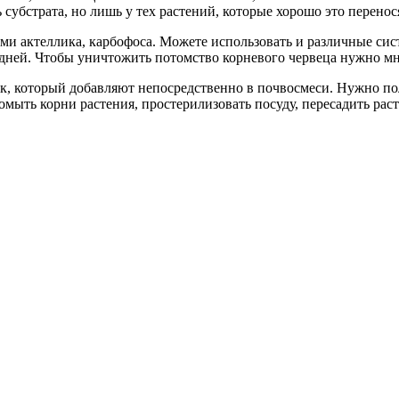
убстрата, но лишь у тех растений, которые хорошо это перенос
и актеллика, карбофоса. Можете использовать и различные сис
0 дней. Чтобы уничтожить потомство корневого червеца нужно м
, который добавляют непосредственно в почвосмеси. Нужно пол
мыть корни растения, простерилизовать посуду, пересадить раст