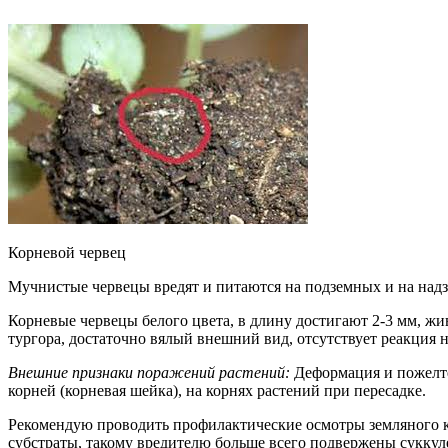
Корневой червец
Мучнистые червецы вредят и питаются на подземных и на надз
Корневые червецы белого цвета, в длину достигают 2-3 мм, жи
тургора, достаточно вялый внешний вид, отсутствует реакция 
Внешние признаки поражений растений:
Деформация и пожелте
корней (корневая шейка), на корнях растений при пересадке.
Рекомендую проводить профилактические осмотры земляного к
субстраты, такому вредителю больше всего подвержены суккуле