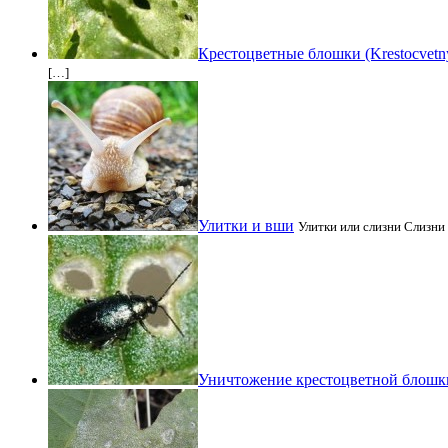
Крестоцветные блошки (Krestocvetny
[…]
Улитки и вши
Улитки или слизни Слизни
Уничтожение крестоцветной блошк