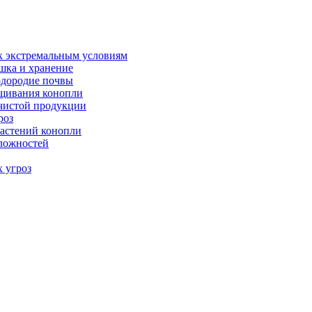
к экстремальным условиям
шка и хранение
одородие почвы
ащивания конопли
 чистой продукции
роз
астений конопли
сложностей
х угроз