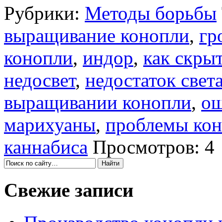
Рубрики:
Методы борьбы
выращивание конопли
,
гр
конопли
,
индор
,
как скры
недосвет
,
недостаток свет
выращивании конопли
,
ош
марихуаны
,
проблемы ко
каннабиса
Просмотров: 4
Свежие записи