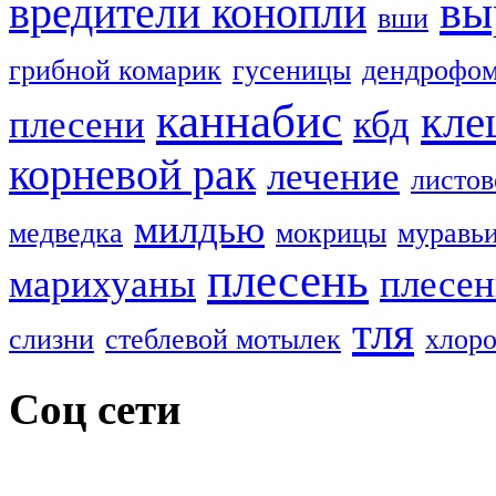
вы
вредители конопли
вши
грибной комарик
гусеницы
дендрофом
каннабис
кле
плесени
кбд
корневой рак
лечение
листов
милдью
медведка
мокрицы
муравь
плесень
марихуаны
плесен
тля
слизни
стеблевой мотылек
хлоро
Соц сети