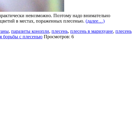
 практически невозможно. Поэтому надо внимательно
соцветий в местах, пораженных плесенью.
(далее…)
уаны
,
паразиты конопли
,
плесень
,
плесень в марихуане
,
плесень
ля борьбы с плесенью
Просмотров: 6