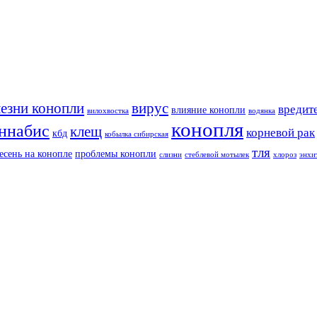
езни конопли
вирус
вредит
влияние конопли
вилохвостка
водянка
конопля
ннабис
клещ
корневой рак
кбд
кобылка сибирская
тля
есень на конопле
проблемы конопли
слизни
стеблевой мотылек
хлороз
энхи