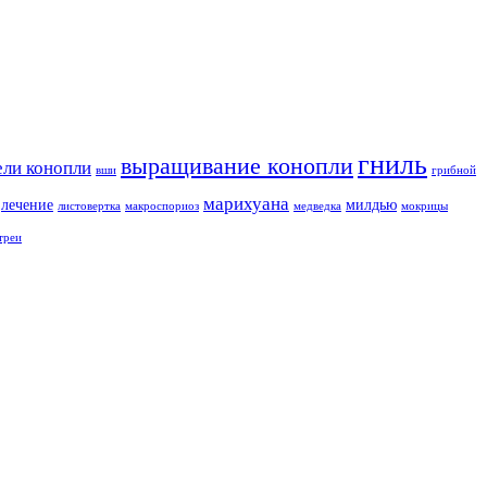
гниль
выращивание конопли
ели конопли
вши
грибной
марихуана
лечение
милдью
листовертка
макроспориоз
медведка
мокрицы
треи