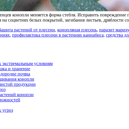
женцев конопли меняется форма стебля. Исправить повреждение
ия на соцветиях белых покрытий, загибания листьев, дряблости 
Защита растений от плесени
,
конопляная плесень
,
паразит марих
ениях
,
профилактика плесени в растениях каннабиса
,
средства д
к экстремальным условиям
шка и хранение
одородие почвы
ащивания конопли
 чистой продукции
роз
астений конопли
сложностей
х угроз