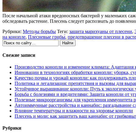
После начальной атаки вредоносных бактерий у маленьких са
обследовать растение. Плесень следует распознать до появлен
Рубрики:
Методы борьбы
Теги:
защита марихуаны от плесени
,
на конопле
,
Пле́сневые грибы́
,
предотвращение плесени в раст
Свежие записи
Производство конопли и изменение климата: Адаптация 
Инновации в технологиях обработки конопли: уборка, су
Качество почвы и урожай конопли: как поддерживать пл
Политика и легализация: препятствия и вызовы для выр
Устойчивое выращивание конопли: Путь к экологически
Борьба с болезнями и вредителями: Защита конопли от уг
Полезные микроорганизмы для укрепления иммунитета р
Автоиммунные расстройства и каннабис: разгадывание 
Влияние температуры и влажности на здоровье конопли
Плесень и моли: как защитить ваш каннабис от грибковы
Рубрики