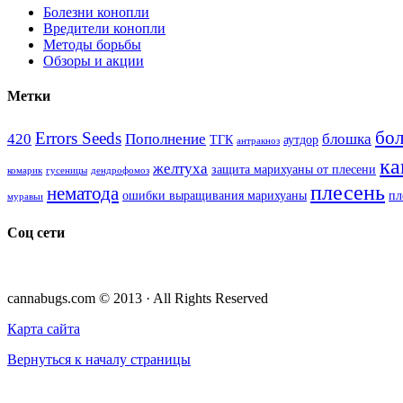
Болезни конопли
Вредители конопли
Методы борьбы
Обзоры и акции
Метки
бол
Errors Seeds
420
Пополнение
блошка
ТГК
аутдор
антракноз
ка
желтуха
защита марихуаны от плесени
комарик
гусеницы
дендрофомоз
плесень
нематода
ошибки выращивания марихуаны
пл
муравьи
Соц сети
cannabugs.com © 2013 · All Rights Reserved
Карта сайта
Вернуться к началу страницы