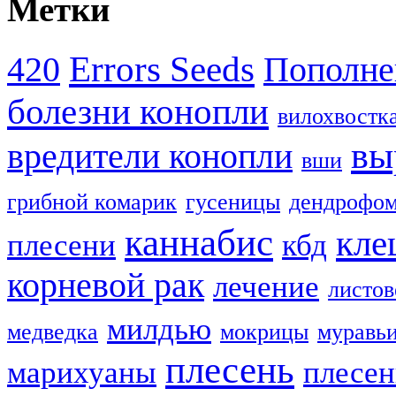
Метки
Errors Seeds
420
Пополне
болезни конопли
вилохвостк
вы
вредители конопли
вши
грибной комарик
гусеницы
дендрофом
каннабис
кле
плесени
кбд
корневой рак
лечение
листов
милдью
медведка
мокрицы
муравь
плесень
марихуаны
плесен