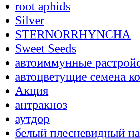
root aphids
Silver
STERNORRHYNCHA
Sweet Seeds
автоиммунные растройс
автоцветущие семена к
Акция
антракноз
аутдор
белый плесневидный на