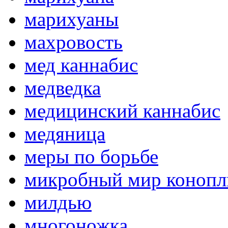
марихуаны
махровость
мед каннабис
медведка
медицинский каннабис
медяница
меры по борьбе
микробный мир конопл
милдью
многоножка