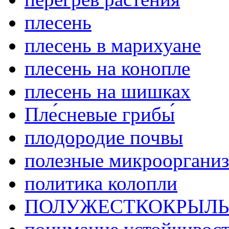
плесень
плесень в марихуане
плесень на конопле
плесень на шишках
Пле́сневые грибы́
плодородие почвы
полезные микрооргани
политика колопли
ПОЛУЖЕСТКОКРЫЛ